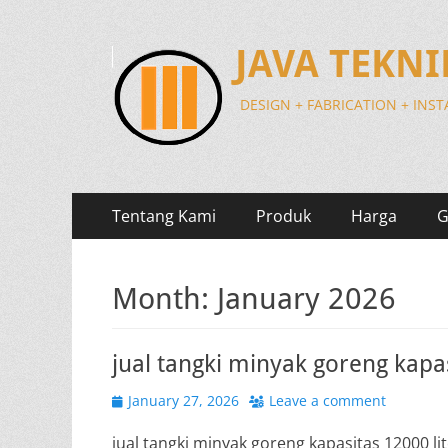
JAVA TEKN
DESIGN + FABRICATION + INS
Primary
Skip
Tentang Kami
Produk
Harga
G
to
Menu
content
Month:
January 2026
jual tangki minyak goreng kapas
Posted
January 27, 2026
Leave a comment
on
jual tangki minyak goreng kapasitas 12000 l