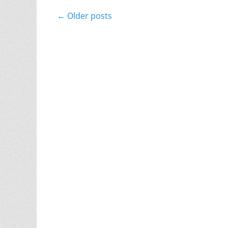
Post
←
Older posts
navigation