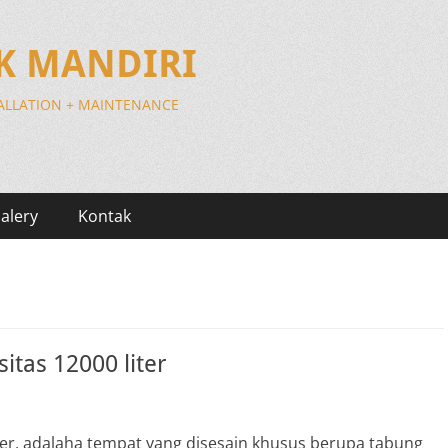
IK MANDIRI
TALLATION + MAINTENANCE
alery
Kontak
itas 12000 liter
iter, adalaha tempat yang disesain khusus berupa tabung