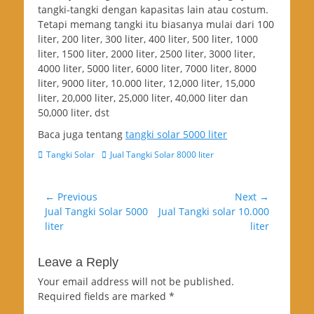
tangki-tangki dengan kapasitas lain atau costum.
Tetapi memang tangki itu biasanya mulai dari 100
liter, 200 liter, 300 liter, 400 liter, 500 liter, 1000
liter, 1500 liter, 2000 liter, 2500 liter, 3000 liter,
4000 liter, 5000 liter, 6000 liter, 7000 liter, 8000
liter, 9000 liter, 10.000 liter, 12,000 liter, 15,000
liter, 20,000 liter, 25,000 liter, 40,000 liter dan
50,000 liter, dst
Baca juga tentang
tangki solar 5000 liter
Categories
Tags
Tangki Solar
Jual Tangki Solar 8000 liter
Post
← Previous
Next →
Previous
Next
Jual Tangki Solar 5000
Jual Tangki solar 10.000
navigation
post:
post:
liter
liter
Leave a Reply
Your email address will not be published.
Required fields are marked
*