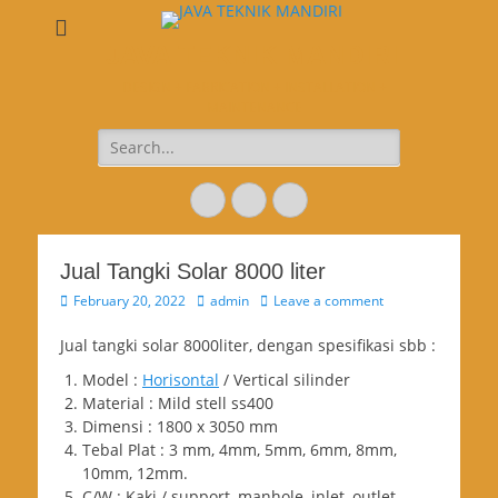
JAVA TEKNIK MANDIRI
DESIGN + FABRICATION + INSTALLATION +
MAINTENANCE
Search
for:
Email
Website
Phone
Jual Tangki Solar 8000 liter
Posted
Author
February 20, 2022
admin
Leave a comment
on
Jual tangki solar 8000liter, dengan spesifikasi sbb :
Model :
Horisontal
/ Vertical silinder
Material : Mild stell ss400
Dimensi : 1800 x 3050 mm
Tebal Plat : 3 mm, 4mm, 5mm, 6mm, 8mm,
10mm, 12mm.
C/W : Kaki / support, manhole, inlet, outlet,