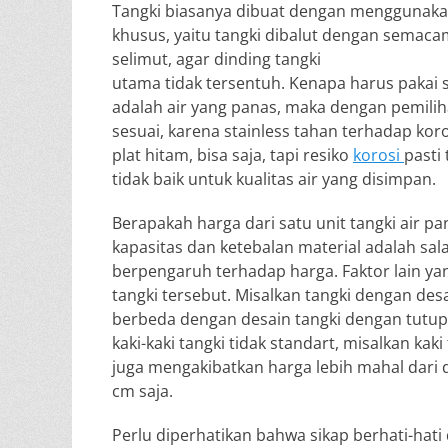
Tangki biasanya dibuat dengan menggunaka
khusus, yaitu tangki dibalut dengan semaca
selimut, agar dinding tangki
utama tidak tersentuh. Kenapa harus pakai s
adalah air yang panas, maka dengan pemiliha
sesuai, karena stainless tahan terhadap k
plat hitam, bisa saja, tapi resiko
korosi
pasti 
tidak baik untuk kualitas air yang disimpan.
Berapakah harga dari satu unit tangki air pa
kapasitas dan ketebalan material adalah sal
berpengaruh terhadap harga. Faktor lain y
tangki tersebut. Misalkan tangki dengan des
berbeda dengan desain tangki dengan tutup
kaki-kaki tangki tidak standart, misalkan kaki
juga mengakibatkan harga lebih mahal dari de
cm saja.
Perlu diperhatikan bahwa sikap berhati-hat