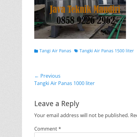
Categories
Tags
Tangi Air Panas
Tangki Air Panas 1500 liter
Post
← Previous
Previous
Tangki Air Panas 1000 liter
navigation
post:
Leave a Reply
Your email address will not be published.
Re
Comment
*