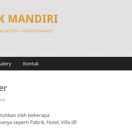
IK MANDIRI
TALLATION + MAINTENANCE
alery
Kontak
er
ent
butuhkan oleh beberapa
a seperti Pabrik, Hotel, Villa dll