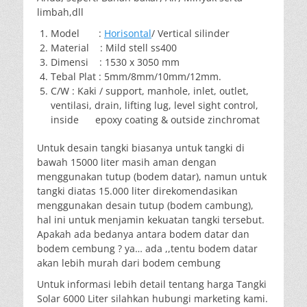
limbah,dll
Model :
Horisontal
/ Vertical silinder
Material : Mild stell ss400
Dimensi : 1530 x 3050 mm
Tebal Plat : 5mm/8mm/10mm/12mm.
C/W : Kaki / support, manhole, inlet, outlet,
ventilasi, drain, lifting lug, level sight control,
inside epoxy coating & outside zinchromat
Untuk desain tangki biasanya untuk tangki di
bawah 15000 liter masih aman dengan
menggunakan tutup (bodem datar), namun untuk
tangki diatas 15.000 liter direkomendasikan
menggunakan desain tutup (bodem cambung),
hal ini untuk menjamin kekuatan tangki tersebut.
Apakah ada bedanya antara bodem datar dan
bodem cembung ? ya… ada ,,tentu bodem datar
akan lebih murah dari bodem cembung
Untuk informasi lebih detail tentang harga Tangki
Solar 6000 Liter silahkan hubungi marketing kami.