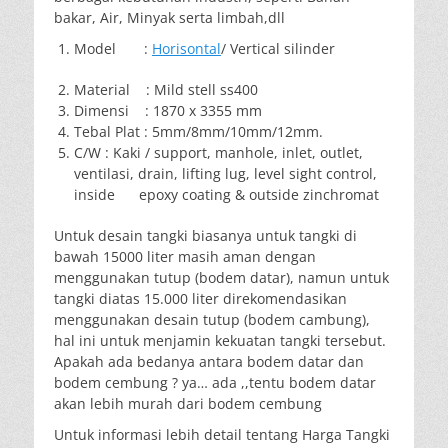
bakar, Air, Minyak serta limbah,dll
Model :
Horisontal
/ Vertical silinder
Material : Mild stell ss400
Dimensi : 1870 x 3355 mm
Tebal Plat : 5mm/8mm/10mm/12mm.
C/W : Kaki / support, manhole, inlet, outlet,
ventilasi, drain, lifting lug, level sight control,
inside epoxy coating & outside zinchromat
Untuk desain tangki biasanya untuk tangki di
bawah 15000 liter masih aman dengan
menggunakan tutup (bodem datar), namun untuk
tangki diatas 15.000 liter direkomendasikan
menggunakan desain tutup (bodem cambung),
hal ini untuk menjamin kekuatan tangki tersebut.
Apakah ada bedanya antara bodem datar dan
bodem cembung ? ya… ada ,,tentu bodem datar
akan lebih murah dari bodem cembung
Untuk informasi lebih detail tentang Harga Tangki