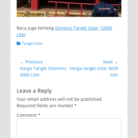
Baca Juga tentang
Dimensi Tangki Solar 10000
Liter
Categories
Tangki Solar
Post
← Previous
Next →
Previous
Next
Harga Tangki Stainless
Harga tangki solar 8000
navigation
post:
post:
5000 Liter
liter
Leave a Reply
Your email address will not be published.
Required fields are marked
*
Comment
*