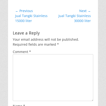
Post
← Previous
Next →
Previous
Next
Jual Tangki Stainless
Jual Tangki Stainless
navigation
post:
post:
15000 liter
30000 liter
Leave a Reply
Your email address will not be published.
Required fields are marked
*
Comment
*
Name
*