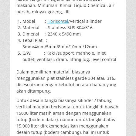
makanan, Minuman, Kimia, Liquid Chemical, air
bersih, minyak goreng, dll.
Model :
Horisontal
/Vertical silinder
Material : Stainless SUS 304/316
Dimensi : 2340 x 5490 mm
Tebal Plat :
3mm/4mm/5mm/8mm/10mm/12mm.
C/W : Kaki /support, manhole, inlet,
outlet, ventilasi, drain, lifting lug, level control
Dalam pemilihan material, biasanya
menggunakan plat stainless garde 304 atau 316,
disesuaikan dengan kebutuhan atau bahan yang
akan ditampung.
Untuk desain tangki biasanya silinder / tabung
vertikal maupun horisontal untuk tangki di bawah
15000 liter masih aman dengan menggunakan
tutup (bodem datar), namun untuk tangki diatas
15.000 liter direkomendasikan menggunakan
desain tutup (bodem cambung), hal ini untuk