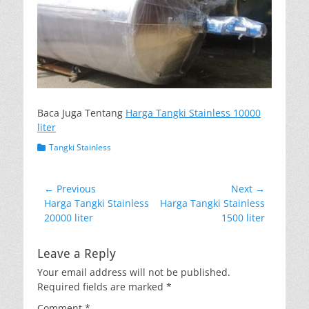
Baca Juga Tentang
Harga Tangki Stainless 10000
liter
Categories
Tangki Stainless
Post
← Previous
Next →
Previous
Next
Harga Tangki Stainless
Harga Tangki Stainless
navigation
post:
post:
20000 liter
1500 liter
Leave a Reply
Your email address will not be published.
Required fields are marked
*
Comment
*