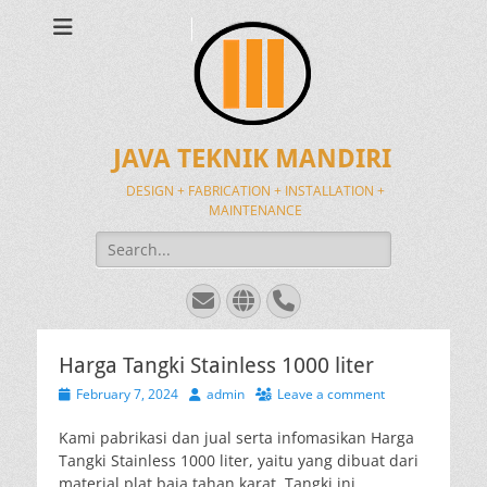
JAVA TEKNIK MANDIRI
DESIGN + FABRICATION + INSTALLATION +
MAINTENANCE
Search
for:
Email
Website
Phone
Harga Tangki Stainless 1000 liter
Posted
Author
February 7, 2024
admin
Leave a comment
on
Kami pabrikasi dan jual serta infomasikan Harga
Tangki Stainless 1000 liter, yaitu yang dibuat dari
material plat baja tahan karat. Tangki ini