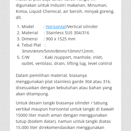
digunakan untuk industri makanan, Minuman,
Kimia, Liquid Chemical, air bersih, minyak goreng,
dll.
Model :
Horisontal
/Vertical silinder
Material : Stainless SUS 304/316
Dimensi : 900 x 1525 mm
Tebal Plat :
3mm/4mm/5mm/8mm/10mm/12mm.
C/W : Kaki /support, manhole, inlet,
outlet, ventilasi, drain, lifting lug, level control
Dalam pemilihan material, biasanya
menggunakan plat stainless garde 304 atau 316,
disesuaikan dengan kebutuhan atau bahan yang
akan ditampung.
Untuk desain tangki biasanya silinder / tabung
vertikal maupun horisontal untuk tangki di bawah
15000 liter masih aman dengan menggunakan
tutup (bodem datar), namun untuk tangki diatas
15.000 liter direkomendasikan menggunakan