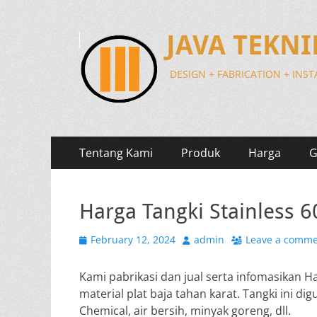
JAVA TEKN
DESIGN + FABRICATION + INS
Primary
Skip
Tentang Kami
Produk
Harga
G
to
Menu
content
Harga Tangki Stainless 60
Posted
Author
February 12, 2024
admin
Leave a comm
on
Kami pabrikasi dan jual serta infomasikan Har
material plat baja tahan karat. Tangki ini d
Chemical, air bersih, minyak goreng, dll.