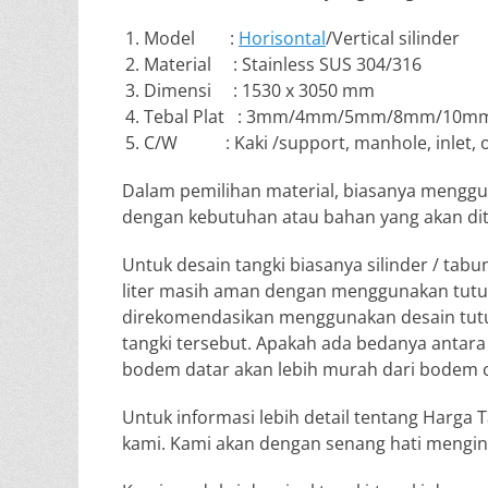
Model :
Horisontal
/Vertical silinder
Material : Stainless SUS 304/316
Dimensi : 1530 x 3050 mm
Tebal Plat : 3mm/4mm/5mm/8mm/10m
C/W : Kaki /support, manhole, inlet, outlet
Dalam pemilihan material, biasanya menggun
dengan kebutuhan atau bahan yang akan d
Untuk desain tangki biasanya silinder / tab
liter masih aman dengan menggunakan tutup 
direkomendasikan menggunakan desain tutu
tangki tersebut. Apakah ada bedanya antar
bodem datar akan lebih murah dari bodem
Untuk informasi lebih detail tentang Harga T
kami. Kami akan dengan senang hati mengin