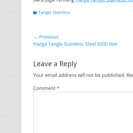
Categories
Tangki Stainless
Post
← Previous
Previous
Harga Tangki Stainless Steel 5000 liter
navigation
post:
Leave a Reply
Your email address will not be published.
Re
Comment
*