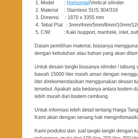
Model :
Horisontal
/Vertical silinder
Material : Stainless SUS 304/316
Dimensi : 1870 x 3355 mm
Tebal Plat : 3mm/4mm/5mm/8mm/10mm/1
C/W : Kaki /support, manhole, inlet, outlet, v
Dalam pemilihan material, biasanya menggunaka
dengan kebutuhan atau bahan yang akan dita
Untuk desain tangki biasanya silinder / tabung 
bawah 15000 liter masih aman dengan mengguna
liter direkomendasikan menggunakan desain tu
tersebut. Apakah ada bedanya antara bodem d
lebih murah dari bodem cembung
Untuk informasi lebih detail tentang Harga Tang
Kami akan dengan senang hati menginfomasika
Kami produksi dan jual tangki-tangki dengan 