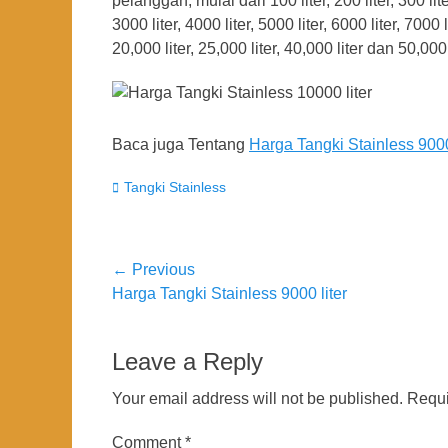
pelanggan, mulai dari 100 liter, 200 liter, 300 liter,
3000 liter, 4000 liter, 5000 liter, 6000 liter, 7000 l
20,000 liter, 25,000 liter, 40,000 liter dan 50,000 l
Baca juga Tentang
Harga Tangki Stainless 9000
Categories
Tangki Stainless
Post
← Previous
Previous
Harga Tangki Stainless 9000 liter
navigation
post:
Leave a Reply
Your email address will not be published.
Requi
Comment
*