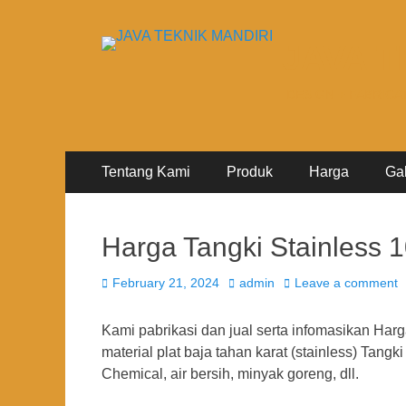
JAVA T
DESIGN + FABRICA
Primary
Skip
Tentang Kami
Produk
Harga
Ga
to
Menu
content
Harga Tangki Stainless 1
Posted
Author
February 21, 2024
admin
Leave a comment
on
Kami pabrikasi dan jual serta infomasikan Harga
material plat baja tahan karat (stainless) Tang
Chemical, air bersih, minyak goreng, dll.