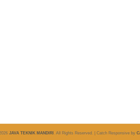
 2026
JAVA TEKNIK MANDIRI
. All Rights Reserved. | Catch Responsive by
C