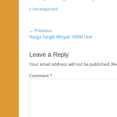
Categories
Uncategorized
Post
← Previous
Previous
Harga Tangki Minyak 10000 Liter
navigation
post:
Leave a Reply
Your email address will not be published.
Re
Comment
*