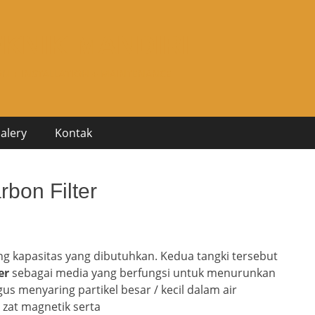
EKNIK MANDIRI
ON + INSTALLATION + MAINTENANCE
alery
Kontak
rbon Filter
ung kapasitas yang dibutuhkan. Kedua tangki tersebut
er
sebagai media yang berfungsi untuk menurunkan
gus menyaring partikel besar / kecil dalam air
zat magnetik serta