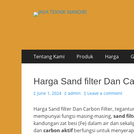
JAVA T
DESIGN + FABRICATI
Skip
Primary
Tentang Kami
Produk
Harga
G
to
Menu
content
Harga Sand filter Dan Ca
Posted
Author
June 1, 2024
admin
Leave a comment
on
Harga Sand filter Dan Carbon Filter, tegant
mempunyai fungsi masing-masing,
sand filt
kandungan zat besi (Fe) dalam air dan sekali
dan
carbon aktif
berfungsi untuk menyerap 