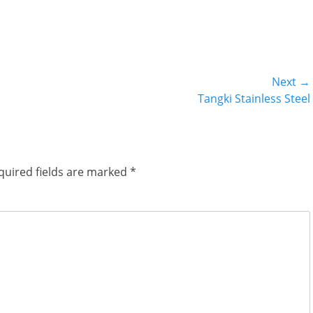
Next →
Next
Tangki Stainless Steel
post:
quired fields are marked
*