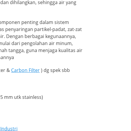
 dan dihilangkan, sehingga air yang
h komponen penting dalam sistem
 penyaringan partikel-padat, zat-zat
air. Dengan berbagai kegunaannya,
 mulai dari pengolahan air minum,
mah tangga, guna menjaga kualitas air
aannya
lter &
Carbon Filter
) dg spek sbb
 (5 mm utk stainless)
 Industri