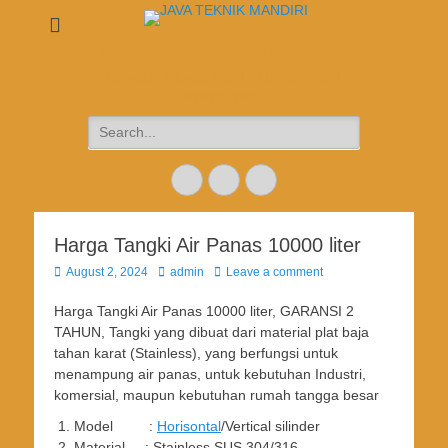
JAVA TEKNIK MANDIRI
DESIGN + FABRICATION + INSTALLATION +
MAINTENANCE
Search
for:
Email
Website
Phone
Harga Tangki Air Panas 10000 liter
Posted
Author
August 2, 2024
admin
Leave a comment
on
Harga Tangki Air Panas 10000 liter, GARANSI 2
TAHUN, Tangki yang dibuat dari material plat baja
tahan karat (Stainless), yang berfungsi untuk
menampung air panas, untuk kebutuhan Industri,
komersial, maupun kebutuhan rumah tangga besar
Model :
Horisontal
/Vertical silinder
Material : Stainless SUS 304/316