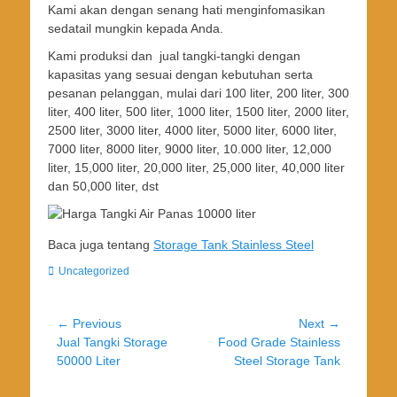
Kami akan dengan senang hati menginfomasikan
sedatail mungkin kepada Anda.
Kami produksi dan jual tangki-tangki dengan
kapasitas yang sesuai dengan kebutuhan serta
pesanan pelanggan, mulai dari 100 liter, 200 liter, 300
liter, 400 liter, 500 liter, 1000 liter, 1500 liter, 2000 liter,
2500 liter, 3000 liter, 4000 liter, 5000 liter, 6000 liter,
7000 liter, 8000 liter, 9000 liter, 10.000 liter, 12,000
liter, 15,000 liter, 20,000 liter, 25,000 liter, 40,000 liter
dan 50,000 liter, dst
Baca juga tentang
Storage Tank Stainless Steel
Categories
Uncategorized
Post
← Previous
Next →
Previous
Next
Jual Tangki Storage
Food Grade Stainless
navigation
post:
post:
50000 Liter
Steel Storage Tank