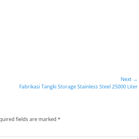
Next →
Next
Fabrikasi Tangki Storage Stainless Steel 25000 Liter
post:
quired fields are marked
*