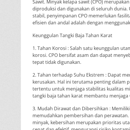
Sawit. Minyak kelapa sawit (CPO) merupakan
diproduksi dan digunakan di seluruh dunia
stabil, penyimpanan CPO memerlukan fasilit
efisien dan andal adalah dengan menggunaka
Keunggulan Tangki Baja Tahan Karat
1. Tahan Korosi : Salah satu keunggulan ut
korosi. CPO bersifat asam dan dapat menye
tepat tidak digunakan.
2. Tahan terhadap Suhu Ekstrem : Dapat me
kerusakan. Hal ini terutama penting dala
tertentu untuk menjaga stabilitas kualitas
tangki baja tahan karat membantu menjaga 
3. Mudah Dirawat dan Dibersihkan : Memilik
memudahkan pembersihan dan perawatan. D
minyak, kebersihan merupakan prioritas u
cepat dan efektif, mengurangi risiko kontam