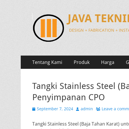
JAVA TEKN
DESIGN + FABRICATION + INS
Primary
Skip
Tentang Kami
Produk
Harga
G
to
Menu
content
Tangki Stainless Steel (B
Penyimpanan CPO
Posted
Author
September 7, 2024
admin
Leave a comm
on
Tangki Stainless Steel (Baja Tahan Karat) un