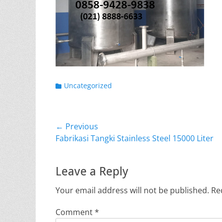
Categories
Uncategorized
Post
← Previous
Previous
Fabrikasi Tangki Stainless Steel 15000 Liter
navigation
post:
Leave a Reply
Your email address will not be published.
Re
Comment
*