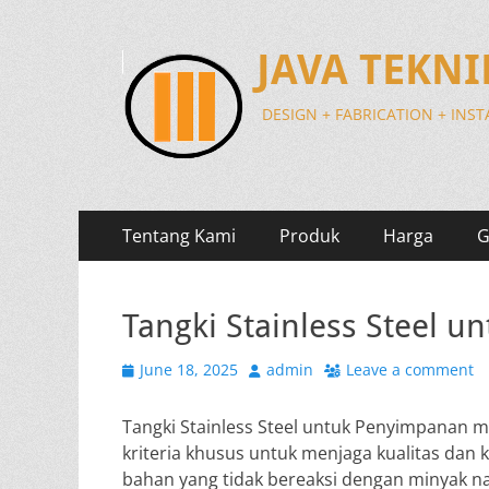
JAVA TEKN
DESIGN + FABRICATION + INS
Primary
Skip
Tentang Kami
Produk
Harga
G
to
Menu
content
Tangki Stainless Steel 
Posted
Author
June 18, 2025
admin
Leave a comment
on
Tangki Stainless Steel untuk Penyimpanan m
kriteria khusus untuk menjaga kualitas dan
bahan yang tidak bereaksi dengan minyak na