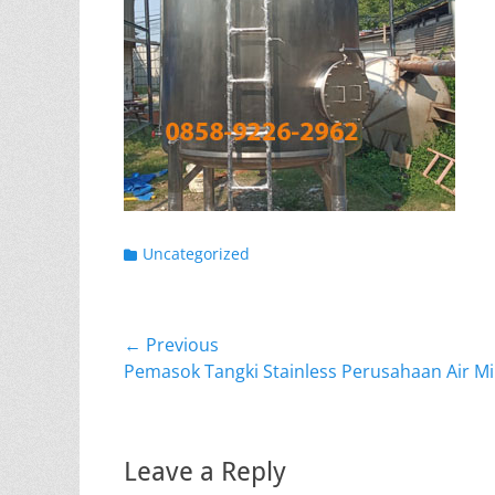
Categories
Uncategorized
Post
← Previous
Previous
Pemasok Tangki Stainless Perusahaan Air 
navigation
post:
Leave a Reply