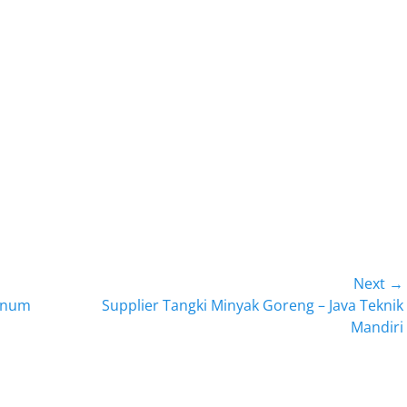
Next →
Next
Minum
Supplier Tangki Minyak Goreng – Java Teknik
post:
Mandiri