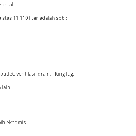
zontal.
tas 11.110 liter adalah sbb :
t, ventilasi, drain, lifting lug,
lain :
bih eknomis
: