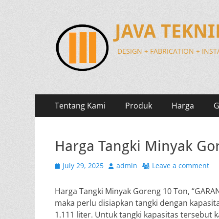
JAVA TEKN
DESIGN + FABRICATION + INS
Primary
Skip
Tentang Kami
Produk
Harga
G
to
Menu
content
Harga Tangki Minyak Go
Posted
Author
July 29, 2025
admin
Leave a comment
on
Harga Tangki Minyak Goreng 10 Ton, “GARA
maka perlu disiapkan tangki dengan kapasita
1.111 liter. Untuk tangki kapasitas tersebu