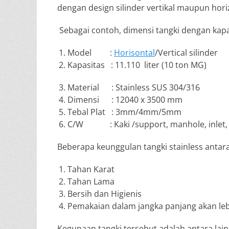
dengan design silinder vertikal maupun hori
Sebagai contoh, dimensi tangki dengan kapais
Model :
Horisontal
/Vertical silinder
Kapasitas : 11.110 liter (10 ton MG)
Material : Stainless SUS 304/316
Dimensi : 12040 x 3500 mm
Tebal Plat : 3mm/4mm/5mm
C/W : Kaki /support, manhole, inlet, outle
Beberapa keunggulan tangki stainless antara 
Tahan Karat
Tahan Lama
Bersih dan Higienis
Pemakaian dalam jangka panjang akan le
Kegunaan tangki tersebut adalah antara lain 