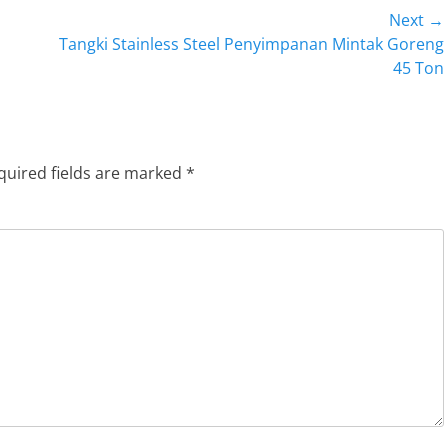
Next →
Next
Tangki Stainless Steel Penyimpanan Mintak Goreng
post:
45 Ton
quired fields are marked
*