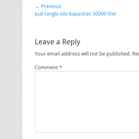
Post
← Previous
Previous
Jual tangki silo kapasitas 50000 liter
navigation
post:
Leave a Reply
Your email address will not be published.
Re
Comment
*