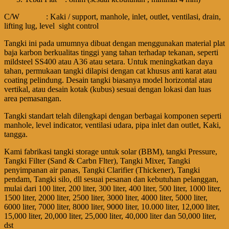
C/W : Kaki / support, manhole, inlet, outlet, ventilasi, drain,
lifting lug, level sight control
Tangki ini pada umumnya dibuat dengan menggunakan material plat
baja karbon berkualitas tinggi yang tahan terhadap tekanan, seperti
mildsteel SS400 atau A36 atau setara. Untuk meningkatkan daya
tahan, permukaan tangki dilapisi dengan cat khusus anti karat atau
coating pelindung. Desain tangki biasanya model horizontal atau
vertikal, atau desain kotak (kubus) sesuai dengan lokasi dan luas
area pemasangan.
Tangki standart telah dilengkapi dengan berbagai komponen seperti
manhole, level indicator, ventilasi udara, pipa inlet dan outlet, Kaki,
tangga.
Kami fabrikasi tangki storage untuk solar (BBM), tangki Pressure,
Tangki Filter (Sand & Carbn Flter), Tangki Mixer, Tangki
penyimpanan air panas, Tangki Clarifier (Thickener), Tangki
pendam, Tangki silo, dll sesuai pesanan dan kebutuhan pelanggan,
mulai dari 100 liter, 200 liter, 300 liter, 400 liter, 500 liter, 1000 liter,
1500 liter, 2000 liter, 2500 liter, 3000 liter, 4000 liter, 5000 liter,
6000 liter, 7000 liter, 8000 liter, 9000 liter, 10.000 liter, 12,000 liter,
15,000 liter, 20,000 liter, 25,000 liter, 40,000 liter dan 50,000 liter,
dst