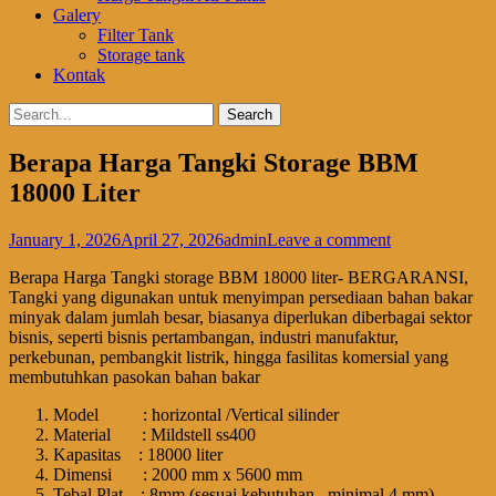
Galery
Filter Tank
Storage tank
Kontak
Search
Search
for:
Berapa Harga Tangki Storage BBM
18000 Liter
Posted
Author
January 1, 2026
April 27, 2026
admin
Leave a comment
on
Berapa Harga Tangki storage BBM 18000 liter- BERGARANSI,
Tangki yang digunakan untuk menyimpan persediaan bahan bakar
minyak dalam jumlah besar, biasanya diperlukan diberbagai sektor
bisnis, seperti bisnis pertambangan, industri manufaktur,
perkebunan, pembangkit listrik, hingga fasilitas komersial yang
membutuhkan pasokan bahan bakar
Model : horizontal /Vertical silinder
Material : Mildstell ss400
Kapasitas : 18000 liter
Dimensi : 2000 mm x 5600 mm
Tebal Plat : 8mm (sesuai kebutuhan , minimal 4 mm)