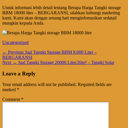
Untuk informasi lebih detail tentang Berapa Harga Tangki storage
BBM 18000 liter – BERGARANSI, silahkan hubungi marketing
kami. Kami akan dengan senang hati menginfomasikan sedatail
mungkin kepada Anda.
Categories
Uncategorized
Post
Previous
← Previous
Jual Tangki Storage BBM 8.000 Liter –
post:
BERGARANSI
navigation
Next
Next →
Jual Tangki Storage 20000 Liter/20m³ – Tangki Solar
post:
Leave a Reply
Your email address will not be published.
Required fields are
marked
*
Comment
*