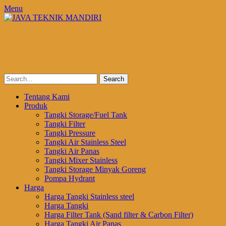
Menu
JAVA TEKNIK MANDIRI
DESIGN + FABRICATION + INSTALLATION +
MAINTENANCE
Search
for:
Email
Website
Phone
Primary
Skip
Tentang Kami
to
Produk
Menu
content
Tangki Storage/Fuel Tank
Tangki Filter
Tangki Pressure
Tangki Air Stainless Steel
Tangki Air Panas
Tangki Mixer Stainless
Tangki Storage Minyak Goreng
Pompa Hydrant
Harga
Harga Tangki Stainless steel
Harga Tangki
Harga Filter Tank (Sand filter & Carbon Filter)
Harga Tangki Air Panas