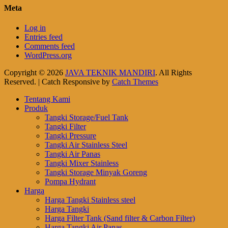
Meta
Log in
Entries feed
Comments feed
WordPress.org
Copyright © 2026
JAVA TEKNIK MANDIRI
. All Rights
Reserved. | Catch Responsive by
Catch Themes
Scroll
Tentang Kami
Up
Produk
Tangki Storage/Fuel Tank
Tangki Filter
Tangki Pressure
Tangki Air Stainless Steel
Tangki Air Panas
Tangki Mixer Stainless
Tangki Storage Minyak Goreng
Pompa Hydrant
Harga
Harga Tangki Stainless steel
Harga Tangki
Harga Filter Tank (Sand filter & Carbon Filter)
Harga Tangki Air Panas