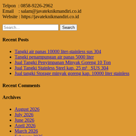
Telpon : 0858-9226-2962
Email : salam@javateknikmandiri.co.id
Website : https://javateknikmandiri.co.id
Search
for:
Recent Posts
Tangki air panas 10000 liter-stainless sus 304
Tangki penampungan air panas 5000 liter
Jual Tangki Penyimpanan Minyak Goreng 10 Ton
Jual Tangki Stainless Steel kap. 25 m³_ SUS 304
Jual tangki Storage minyak goreng kap. 10000 liter stainless
Recent Comments
Archives
August 2026
July 2026
June 2026
April 2026
March 2026