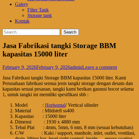
Galery
Filter Tank
Storage tank
Kontak
Search
Search
for:
Jasa Fabrikasi tangki Storage BBM
kapasitas 15000 liter
Posted
Author
February 9, 2026
February 9, 2026
admin
Leave a comment
on
Jasa Fabrikasi tangki Storage BBM kapasitas 15000 liter. Kami
Perusahaan fabrikasi semua jenis tangki storage dengan desain dan
kapasitas sesuai pesanan, tangki kami berikan garansi bocor selama
1, untuk tangki ini memiliki spesifikasi sbb :
Model :
Horisontal
/ Vertical silinder
Material : Mildstell ss400
Kapasitas : 15000 liter
Dimensi : 1930 x 4880 mm
Tebal Plat : 4mm, 5mm, 6 mm, 8 mm (sesuai kebutuhan)
C/W : Kaki / support, manhole, inlet, outlet, ventilasi,
drain, lifting lug, level sight control, inside epoxy coating