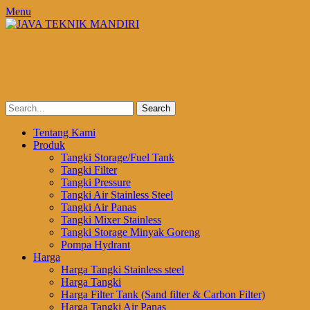
Menu
JAVA TEKNIK MANDIRI
DESIGN + FABRICATION + INSTALLATION +
MAINTENANCE
Search
for:
Email
Website
Phone
Primary
Skip
Tentang Kami
to
Produk
Menu
content
Tangki Storage/Fuel Tank
Tangki Filter
Tangki Pressure
Tangki Air Stainless Steel
Tangki Air Panas
Tangki Mixer Stainless
Tangki Storage Minyak Goreng
Pompa Hydrant
Harga
Harga Tangki Stainless steel
Harga Tangki
Harga Filter Tank (Sand filter & Carbon Filter)
Harga Tangki Air Panas