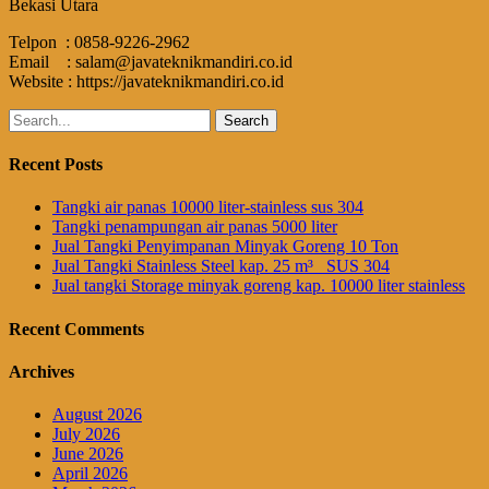
Bekasi Utara
Telpon : 0858-9226-2962
Email : salam@javateknikmandiri.co.id
Website : https://javateknikmandiri.co.id
Search
for:
Recent Posts
Tangki air panas 10000 liter-stainless sus 304
Tangki penampungan air panas 5000 liter
Jual Tangki Penyimpanan Minyak Goreng 10 Ton
Jual Tangki Stainless Steel kap. 25 m³_ SUS 304
Jual tangki Storage minyak goreng kap. 10000 liter stainless
Recent Comments
Archives
August 2026
July 2026
June 2026
April 2026