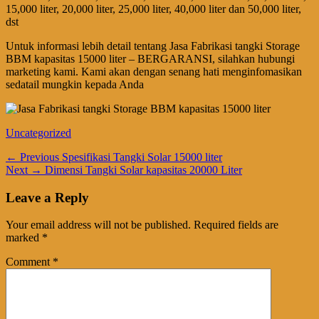
15,000 liter, 20,000 liter, 25,000 liter, 40,000 liter dan 50,000 liter,
dst
Untuk informasi lebih detail tentang Jasa Fabrikasi tangki Storage
BBM kapasitas 15000 liter – BERGARANSI, silahkan hubungi
marketing kami. Kami akan dengan senang hati menginfomasikan
sedatail mungkin kepada Anda
Categories
Uncategorized
Post
Previous
← Previous
Spesifikasi Tangki Solar 15000 liter
Next
post:
Next →
Dimensi Tangki Solar kapasitas 20000 Liter
navigation
post:
Leave a Reply
Your email address will not be published.
Required fields are
marked
*
Comment
*