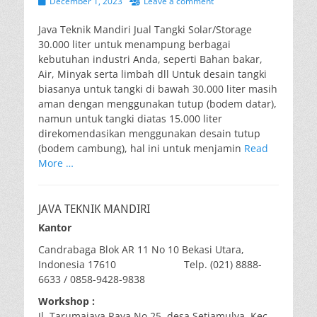
Posted
December 1, 2023
Leave a comment
on
Java Teknik Mandiri Jual Tangki Solar/Storage
30.000 liter untuk menampung berbagai
kebutuhan industri Anda, seperti Bahan bakar,
Air, Minyak serta limbah dll Untuk desain tangki
biasanya untuk tangki di bawah 30.000 liter masih
aman dengan menggunakan tutup (bodem datar),
namun untuk tangki diatas 15.000 liter
direkomendasikan menggunakan desain tutup
(bodem cambung), hal ini untuk menjamin
Read
More …
JAVA TEKNIK MANDIRI
Kantor
Candrabaga Blok AR 11 No 10 Bekasi Utara,
Indonesia 17610 Telp. (021) 8888-
6633 / 0858-9428-9838
Workshop :
Jl. Tarumajaya Raya No 25, desa Setiamulya, Kec.