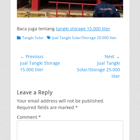
Baca juga tentang
tangki storage 15.000 liter
Categories
Tags
Tangki Solar
Jual Tangki Solar/Storage 20.000 liter
Post
← Previous
Next →
Previous
Next
Jual Tangki Storage
Jual Tangki
navigation
post:
post:
15.000 liter
Solar/Storage 25.000
liter
Leave a Reply
Your email address will not be published.
Required fields are marked
*
Comment
*