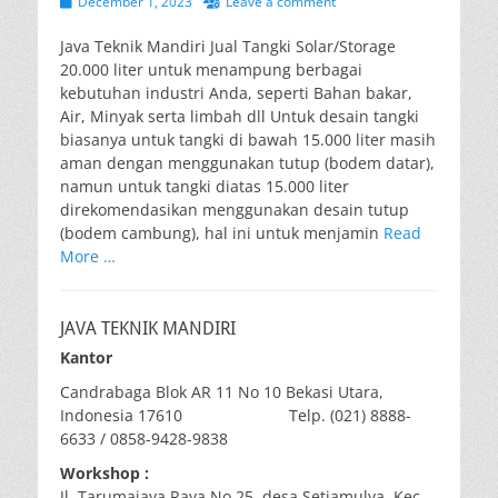
Posted
December 1, 2023
Leave a comment
on
Java Teknik Mandiri Jual Tangki Solar/Storage
20.000 liter untuk menampung berbagai
kebutuhan industri Anda, seperti Bahan bakar,
Air, Minyak serta limbah dll Untuk desain tangki
biasanya untuk tangki di bawah 15.000 liter masih
aman dengan menggunakan tutup (bodem datar),
namun untuk tangki diatas 15.000 liter
direkomendasikan menggunakan desain tutup
(bodem cambung), hal ini untuk menjamin
Read
More …
JAVA TEKNIK MANDIRI
Kantor
Candrabaga Blok AR 11 No 10 Bekasi Utara,
Indonesia 17610 Telp. (021) 8888-
6633 / 0858-9428-9838
Workshop :
Jl. Tarumajaya Raya No 25, desa Setiamulya, Kec.