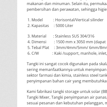
makanan dan minuman. Selain itu, permukaa
pembersihan dan perawatan, sehingga higien
Model : Horisontal/Vertical silinder
Kapasitas : 5000 Liter
Material : Stainless SUS 304/316
Dimensi : 1500 mm x 3050 mm (dapat d
Tebal Plat : 3mm/4mm/5mm/ 6mm/8mm 
C/W : Kaki /support, manhole, inlet, outle
Tangki ini sangat cocok digunakan pada sk
sering memanfaatkannya untuk menyimpan air 
sektor farmasi dan kimia, stainless steel 
penyimpanan bahan cair yang membutuhkan k
Kami fabrikasi tangki storage untuk solar (BB
Tangki Mixer, Tangki penyimpanan air panas, T
sesuai pesanan dan kebutuhan pelanggan, mulai d