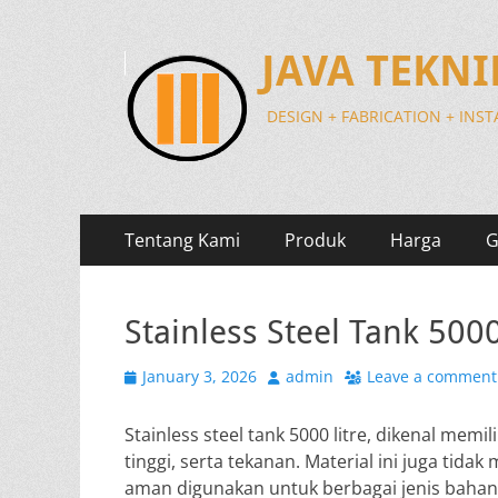
JAVA TEKN
DESIGN + FABRICATION + INS
Primary
Skip
Tentang Kami
Produk
Harga
G
to
Menu
content
Stainless Steel Tank 5000
Posted
Author
January 3, 2026
admin
Leave a comment
on
Stainless steel tank 5000 litre, dikenal mem
tinggi, serta tekanan. Material ini juga tid
aman digunakan untuk berbagai jenis bahan s