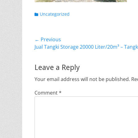
Categories
Uncategorized
Post
← Previous
Previous
Jual Tangki Storage 20000 Liter/20m³ – Tangk
navigation
post:
Leave a Reply
Your email address will not be published.
Re
Comment
*