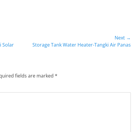
Next →
Next
i Solar
Storage Tank Water Heater-Tangki Air Panas
post:
quired fields are marked
*