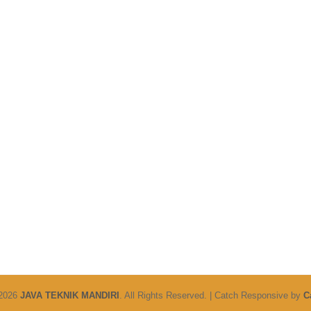
 2026
JAVA TEKNIK MANDIRI
. All Rights Reserved. | Catch Responsive by
C