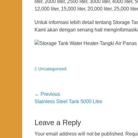
liter, 2000 liter, 2500 liter, 3000 liter, 4000 liter, 
12,000 liter, 15,000 liter, 20,000 liter, 25,000 lite
Untuk informasi lebih detail tentang Storage T
Kami akan dengan senang hati menginfomasik
Categories
Uncategorized
Post
← Previous
Previous
Stainless Steel Tank 5000 Litre
navigation
post:
Leave a Reply
Your email address will not be published.
Requi