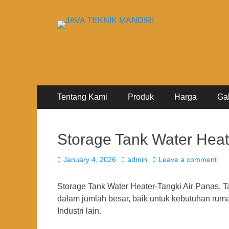
JAVA T
DESIGN + FABRICA
Primary
Skip
Tentang Kami
Produk
Harga
Ga
to
Menu
content
Storage Tank Water Heat
Posted
Author
January 4, 2026
admin
Leave a comment
on
Storage Tank Water Heater-Tangki Air Panas, 
dalam jumlah besar, baik untuk kebutuhan rumah 
Industri lain.