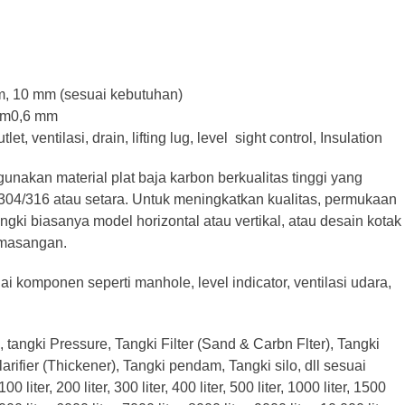
m, 10 mm (sesuai kebutuhan)
ium0,6 mm
 ventilasi, drain, lifting lug, level sight control, Insulation
akan material plat baja karbon berkualitas tinggi yang
 304/316 atau setara. Untuk meningkatkan kualitas, permukaan
angki biasanya model horizontal atau vertikal, atau desain kotak
emasangan.
i komponen seperti manhole, level indicator, ventilasi udara,
 tangki Pressure, Tangki Filter (Sand & Carbn Flter), Tangki
rifier (Thickener), Tangki pendam, Tangki silo, dll sesuai
ter, 200 liter, 300 liter, 400 liter, 500 liter, 1000 liter, 1500