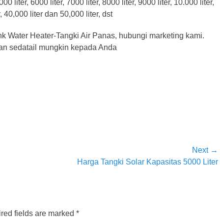
5000 liter, 6000 liter, 7000 liter, 8000 liter, 9000 liter, 10.000 liter,
r, 40,000 liter dan 50,000 liter, dst
ank Water Heater-Tangki Air Panas, hubungi marketing kami.
an sedatail mungkin kepada Anda
Next →
Next
Harga Tangki Solar Kapasitas 5000 Liter
post:
red fields are marked
*